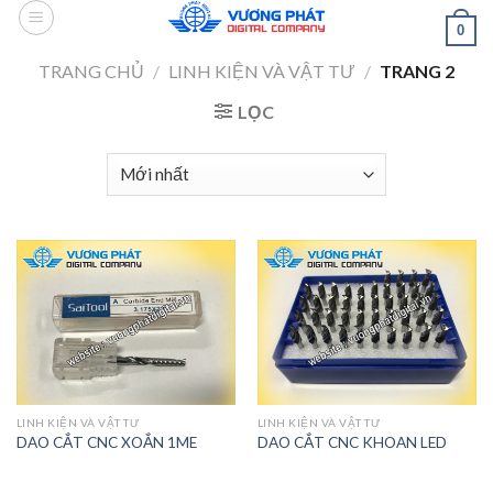
Skip
0
to
content
TRANG CHỦ
/
LINH KIỆN VÀ VẬT TƯ
/
TRANG 2
LỌC
LINH KIỆN VÀ VẬT TƯ
LINH KIỆN VÀ VẬT TƯ
DAO CẮT CNC XOẮN 1ME
DAO CẮT CNC KHOAN LED