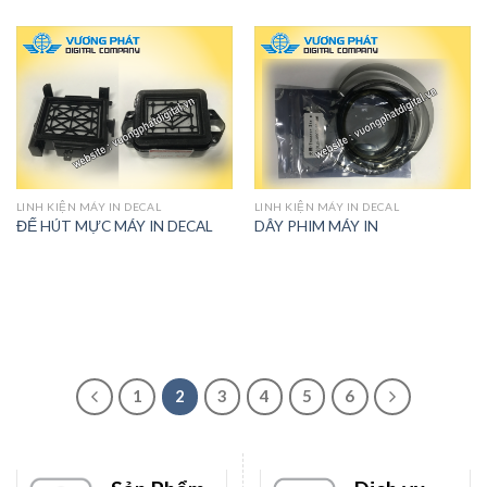
LINH KIỆN MÁY IN DECAL
LINH KIỆN MÁY IN DECAL
ĐẾ HÚT MỰC MÁY IN DECAL
DÂY PHIM MÁY IN
1
2
3
4
5
6