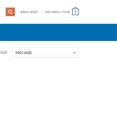
ĐĂNG NHẬP
GIỎ HÀNG /
₫
0.00
0
nhất