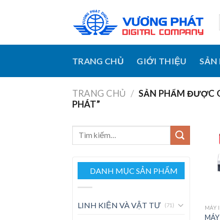
Skip
to
content
TRANG CHỦ
GIỚI THIỆU
SẢN
TRANG CHỦ
/
SẢN PHẨM ĐƯỢC G
PHÁT”
Tìm
kiếm:
DANH MỤC SẢN PHẨM
LINH KIỆN VÀ VẬT TƯ
(71)
MÁY 
MÁY