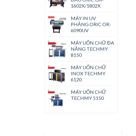
1602X/1802X
MÁY IN UV
PHẲNG ORIC OR-
6090UV
MÁY UỐN CHỮ ĐA
NĂNG TECHMY
8150
MÁY UỐN CHỮ
INOX TECHMY
6120
MÁY UỐN CHỮ
TECHMY 5150