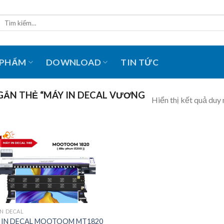
Tìm
kiếm:
 PHẨM
DOWNLOAD
TIN TỨC
ẮN THẺ “MÁY IN DECAL VƯƠNG
Hiển thị kết quả duy 
IN DECAL
 IN DECAL MOOTOOM MT1820