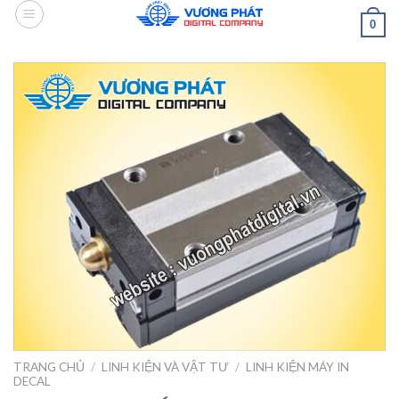
Skip
0
to
content
TRANG CHỦ
/
LINH KIỆN VÀ VẬT TƯ
/
LINH KIỆN MÁY IN
DECAL