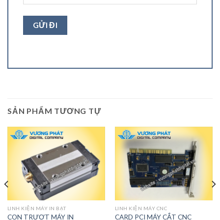
SẢN PHẨM TƯƠNG TỰ
LINH KIỆN MÁY IN BẠT
LINH KIỆN MÁY CNC
CON TRƯỢT MÁY IN
CARD PCI MÁY CẮT CNC