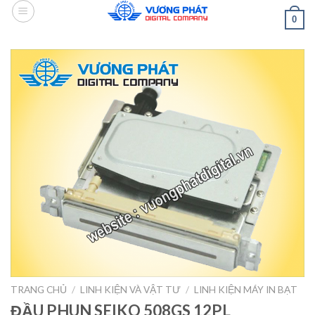
Skip
0
to
content
TRANG CHỦ
/
LINH KIỆN VÀ VẬT TƯ
/
LINH KIỆN MÁY IN BẠT
ĐẦU PHUN SEIKO 508GS 12PL