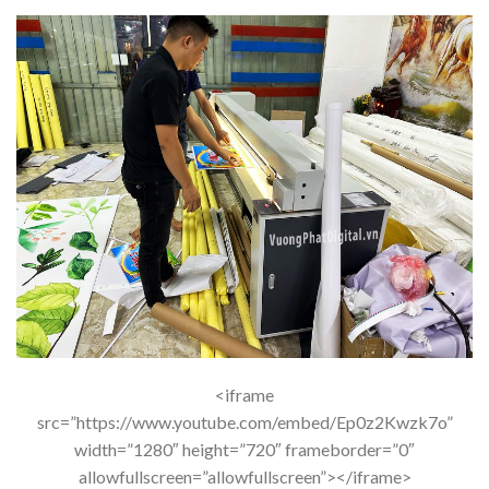
<iframe
src=”https://www.youtube.com/embed/Ep0z2Kwzk7o”
width=”1280″ height=”720″ frameborder=”0″
allowfullscreen=”allowfullscreen”></iframe>