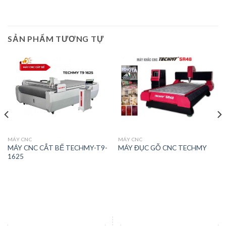
SẢN PHẨM TƯƠNG TỰ
MÁY CNC
MÁY CNC
MÁY CNC CẮT BẾ TECHMY-T9-
MÁY ĐỤC GỖ CNC TECHMY
1625