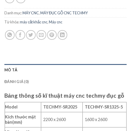
Danh mục:
MÁY CNC
,
MÁY ĐỤC GỖ CNC TECHMY
Từ khóa:
máy cắt khắc cnc
,
Máy cnc
MÔ TẢ
ĐÁNH GIÁ (0)
Bảng thông số kĩ thuật máy cnc techmy đục gỗ
Model
TECHMY-SR2025
TECHMY-SR1325-5
Kích thước mặt
2200 x 2600
1600 x 2600
bàn(mm)