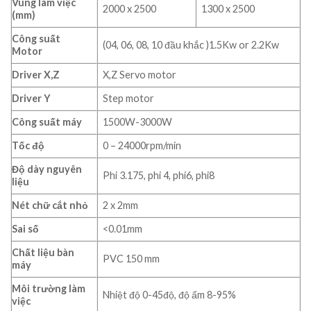
Vùng làm việc
2000 x 2500
1300 x 2500
(mm)
Công suất
(04, 06, 08, 10 đầu khắc )1.5Kw or 2.2Kw
Motor
Driver X,Z
X,Z Servo motor
Driver Y
Step motor
Công suất máy
1500W-3000W
Tốc độ
0 – 24000rpm/min
Độ dày nguyên
Phi 3.175, phi 4, phi6, phi8
liệu
Nét chữ cắt nhỏ
2 x 2mm
Sai số
<0.01mm
Chất liệu bàn
PVC 150 mm
máy
Môi trường làm
Nhiệt độ 0-45độ, độ ẩm 8-95%
việc