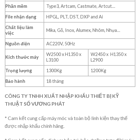
Phần mềm
Type3, Artcam, Castmate, Artcut…
File nhận dạng
HPGL, PLT, DST, DXP and Ai
Chất liệu làm
Mika, Gỗ, Inox, Alumex, Nhôm, Nhựa…
việc
Nguồn điện
AC220V, 50Hz
W2500 x H1350 x
W2450 x H1350 x
Kích thước máy
L3100
L2900
Trọng lượng
1300Kg
1200Kg
Bảo hành
18 tháng
CÔNG TY TNHH XUẤT NHẬP KHẨU THIẾT BỊ KỸ
THUẬT SỐ VƯƠNG PHÁT
* Cam kết cung cấp máy móc và toàn bộ linh kiện thay thế
được nhập khẩu chính hãng.