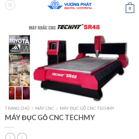
Skip
0
to
content
TRANG CHỦ
/
MÁY CNC
/
MÁY ĐỤC GỖ CNC TECHMY
MÁY ĐỤC GỖ CNC TECHMY