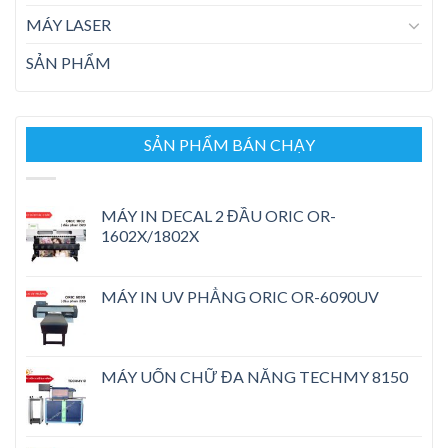
MÁY LASER
SẢN PHẨM
SẢN PHẨM BÁN CHẠY
MÁY IN DECAL 2 ĐẦU ORIC OR-
1602X/1802X
MÁY IN UV PHẲNG ORIC OR-6090UV
MÁY UỐN CHỮ ĐA NĂNG TECHMY 8150