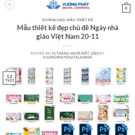
Skip
0
to
content
DOWNLOAD
,
MẪU THIẾT KẾ
Mẫu thiết kế đẹp chủ đề Ngày nhà
giáo Việt Nam 20-11
POSTED ON
12 THÁNG MƯỜI MỘT, 2022
BY
VUONGPHATDIGITALADMIN
12
Th11