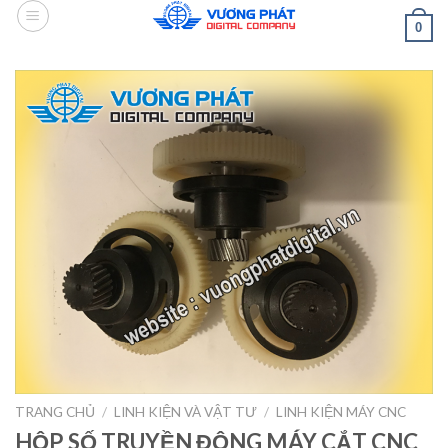
Skip
0
to
content
TRANG CHỦ
/
LINH KIỆN VÀ VẬT TƯ
/
LINH KIỆN MÁY CNC
HỘP SỐ TRUYỀN ĐỘNG MÁY CẮT CNC